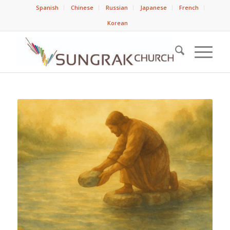
Spanish
Chinese
Russian
Japanese
French
Korean