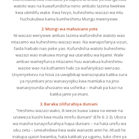
watoto
wao
na
kuwafundisha
neno
ambalo
lazima
liwekwe
kwa
utimilifu
wake. Kwa
hivyo
,
kuheshimu
wazazi
wa
mtu
huchukuliwa
kama
kumheshimu
Mungu
mwenyewe
.
2.
Msingi
wa
mahusiano
yote
Ni
wazazi
wenyewe
ambao
lazima
wafundishe
watoto
wao
mtazamo
wa
kuheshimu
wazazi
wao
. Na
wanapofanya
vizuri
,
faida
haibaki
nao
peke
yao
.
Kufundisha
watoto
kuheshimu
wazazi
wao
inakuwa
msingi
wa
utaratibu
wa
kijamii
. Wale
ambao
wamejifunza
mtazamo
huu
wanakua
kuheshimu
wazee
wao
na
kuthamini
haki
za
wafanyikazi
wenzao
.
Unyenyekevu
na
hisia
za
uwajibikaji
wanazopata
katika
sura
ya
nyumbani
jinsi
wanavyojibu
kwa
mamlaka
na
jinsi
wanavyounda
uhusiano
wa
ushirika
–
mahali
pa
kazi
na
katika
jamii
ya
imani
.
3.
Baraka
zilifurahiya
duniani
“
Heshimu
wazazi
wako
,
ili
iweze
kuwa
sawa
na
wewe
na
unaweza
kuishi
kwa
muda
mrefu
duniani
” (
Efe
6: 2-3).
Ubora
wa
maisha
tunayofurahiya
hapa
duniani
–
na
hata
urefu
wa
siku
zetu
–
umeahidiwa
kwa
wale
wanaotii
amri
hii
.
Ahadi
hii
inatupa
ujasiri
kwamba
,
hata
katikati
ya
ugumu
,
tuko
chini
ya