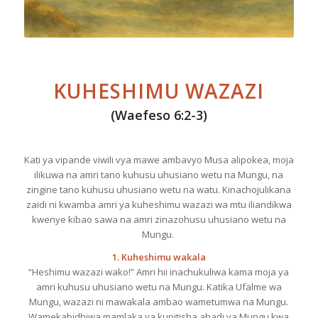
KUHESHIMU
WAZAZI
(
Waefeso
6:2-3
)
Kati
ya
vipande
viwili
vya
mawe
ambavyo
Musa
alipokea
,
moja
ilikuwa
na
amri
tano
kuhusu
uhusiano
wetu
na
Mungu
,
na
zingine
tano
kuhusu
uhusiano
wetu
na
watu
.
Kinachojulikana
zaidi
ni
kwamba
amri
ya
kuheshimu
wazazi
wa
mtu
iliandikwa
kwenye
kibao
sawa
na
amri
zinazohusu
uhusiano
wetu
na
Mungu
.
1.
Kuheshimu
wakala
“
Heshimu
wazazi
wako
!”
Amri
hii
inachukuliwa
kama
moja
ya
amri
kuhusu
uhusiano
wetu
na
Mungu
.
Katika
Ufalme
wa
Mungu
,
wazazi
ni
mawakala
ambao
wametumwa
na
Mungu
.
Wamekabidhiwa
mamlaka
ya
kupitisha
ahadi
ya
Mungu
kwa