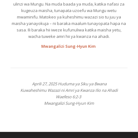
ulinzi
wa
Mungu
. Na
muda
baada
ya
muda
,
katika
nafasi
za
kugeuza
maisha
,
tunapata
uzoefu
wa
Mungu
wetu
mwaminifu
.
Matokeo
ya
kuheshimu
wazazi
sio
tu
juu
ya
maisha
yanayokuja
–
ni
baraka
maalum
tunayopata
hapa
na
sasa
. Ili
baraka
hii
iweze
kufunuliwa
katika
maisha
yetu
,
wacha
tuweke
amri
hii
ya
kwanza
na
ahadi
.
Mwangalizi Sung-Hyun Kim
Aprili
27, 2025 Huduma ya Siku ya Bwana
Kuwaheshimu Wazazi ni Amri ya Kwanza Ilio na Ahadi
Waefeso
6:2-3
Mwangalizi Sung-Hyun Kim