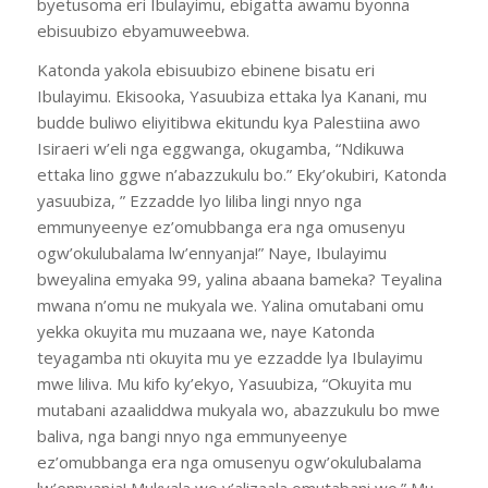
byetusoma eri Ibulayimu, ebigatta awamu byonna
ebisuubizo ebyamuweebwa.
Katonda yakola ebisuubizo ebinene bisatu eri
Ibulayimu. Ekisooka, Yasuubiza ettaka lya Kanani, mu
budde buliwo eliyitibwa ekitundu kya Palestiina awo
Isiraeri w’eli nga eggwanga, okugamba, “Ndikuwa
ettaka lino ggwe n’abazzukulu bo.” Eky’okubiri, Katonda
yasuubiza, ” Ezzadde lyo liliba lingi nnyo nga
emmunyeenye ez’omubbanga era nga omusenyu
ogw’okulubalama lw’ennyanja!” Naye, Ibulayimu
bweyalina emyaka 99, yalina abaana bameka? Teyalina
mwana n’omu ne mukyala we. Yalina omutabani omu
yekka okuyita mu muzaana we, naye Katonda
teyagamba nti okuyita mu ye ezzadde lya Ibulayimu
mwe liliva. Mu kifo ky’ekyo, Yasuubiza, “Okuyita mu
mutabani azaaliddwa mukyala wo, abazzukulu bo mwe
baliva, nga bangi nnyo nga emmunyeenye
ez’omubbanga era nga omusenyu ogw’okulubalama