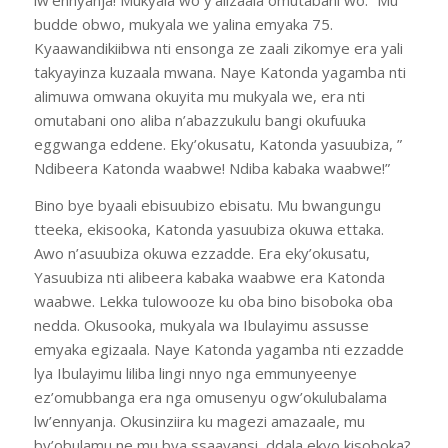
lw’ennyanja! Mukyala wo y’alizaala omutabani wo.” Mu
budde obwo, mukyala we yalina emyaka 75.
Kyaawandikiibwa nti ensonga ze zaali zikomye era yali
takyayinza kuzaala mwana. Naye Katonda yagamba nti
alimuwa omwana okuyita mu mukyala we, era nti
omutabani ono aliba n’abazzukulu bangi okufuuka
eggwanga eddene. Eky’okusatu, Katonda yasuubiza, ”
Ndibeera Katonda waabwe! Ndiba kabaka waabwe!”
Bino bye byaali ebisuubizo ebisatu. Mu bwangungu
tteeka, ekisooka, Katonda yasuubiza okuwa ettaka.
Awo n’asuubiza okuwa ezzadde. Era eky’okusatu,
Yasuubiza nti alibeera kabaka waabwe era Katonda
waabwe. Lekka tulowooze ku oba bino bisoboka oba
nedda. Okusooka, mukyala wa Ibulayimu assusse
emyaka egizaala. Naye Katonda yagamba nti ezzadde
lya Ibulayimu liliba lingi nnyo nga emmunyeenye
ez’omubbanga era nga omusenyu ogw’okulubalama
lw’ennyanja. Okusinziira ku magezi amazaale, mu
by’obulamu ne mu bya ssaayansi, ddala ekyo kisoboka?