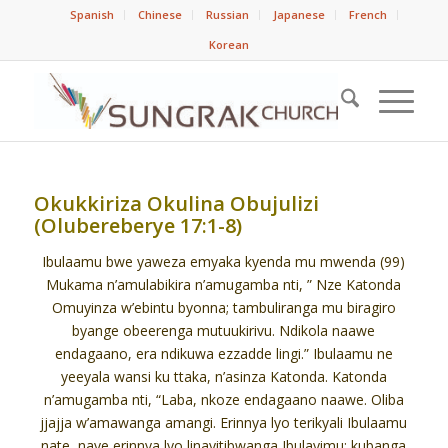
Spanish
Chinese
Russian
Japanese
French
Korean
Okukkiriza Okulina Obujulizi
(Olubereberye 17:1-8)
Ibulaamu bwe yaweza emyaka kyenda mu mwenda (99)
Mukama n’amulabikira n’amugamba nti, ” Nze Katonda
Omuyinza w’ebintu byonna; tambuliranga mu biragiro
byange obeerenga mutuukirivu. Ndikola naawe
endagaano, era ndikuwa ezzadde lingi.” Ibulaamu ne
yeeyala wansi ku ttaka, n’asinza Katonda. Katonda
n’amugamba nti, “Laba, nkoze endagaano naawe. Oliba
jjajja w’amawanga amangi. Erinnya lyo terikyali Ibulaamu
nate, naye erinnya lyo linayitibwanga Ibulayimu; kubanga