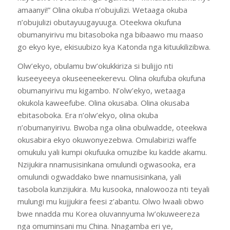
amaanyi!” Olina okuba n’obujulizi. Wetaaga okuba
n’obujulizi obutayuugayuuga. Oteekwa okufuna
obumanyirivu mu bitasoboka nga bibaawo mu maaso
go ekyo kye, ekisuubizo kya Katonda nga kituukilizibwa.
Olw’ekyo, obulamu bw’okukkiriza si bulijjo nti
kuseeyeeya okuseeneekerevu. Olina okufuba okufuna
obumanyirivu mu kigambo. N’olw’ekyo, wetaaga
okukola kaweefube. Olina okusaba. Olina okusaba
ebitasoboka. Era n’olw’ekyo, olina okuba
n’obumanyirivu. Bwoba nga olina obulwadde, oteekwa
okusabira ekyo okuwonyezebwa. Omulabirizi waffe
omukulu yali kumpi okufuuka omuzibe ku kadde akamu.
Nzijukira nnamusisinkana omulundi ogwasooka, era
omulundi ogwaddako bwe nnamusisinkana, yali
tasobola kunzijukira. Mu kusooka, nnalowooza nti teyali
mulungi mu kujjukira feesi z’abantu. Olwo lwaali obwo
bwe nnadda mu Korea oluvannyuma lw’okuweereza
nga omuminsani mu China. Nnagamba eri ye,